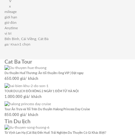
V
x
mileage
giới hạn
giờ đón
Anytime
vị trí
Bến Bính, Cái Viềng, Cát Bà
1
chọn
giá/ Khách
Cat Ba Tour
Du thuyền Huế Thương: Ăn tối thuyền rồng VIP | Đặt ngay
650.000
giá/ khách
TOUR DU LỊCH ĐỒI RỒNG 2 NGÀY 1 ĐÊM TỪ HÀ NỘI
1.000.000
giá/ khách
Tour Ăn Trưa và Tối Trên Du thuyền Halong Princess Day Cruise
850.000
giá/ khách
Tin Du lịch
Từ Vịnh Lan Hạ (Cát Bà) Đến Huế: Trải Nghiệm Du Thuyền Có Gì Khác Biệt?