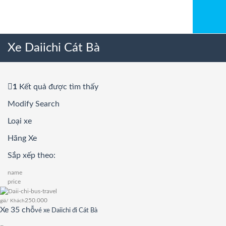
Xe Daiichi Cát Bà
1
Kết quả được tìm thấy
Modify Search
Loại xe
Hãng Xe
Sắp xếp theo:
name
price
250.000
giá/ Khách
Xe 35 chỗ
vé xe Daiichi đi Cát Bà