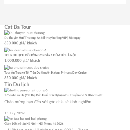
Cat Ba Tour
Du thuyền Huế Thương: Ăn tối thuyền rồng VIP | Đặt ngay
650.000
giá/ khách
TOUR DU LỊCH ĐỒI RỒNG 2 NGÀY 1 ĐÊM TỪ HÀ NỘI
1.000.000
giá/ khách
Tour Ăn Trưa và Tối Trên Du thuyền Halong Princess Day Cruise
850.000
giá/ khách
Tin Du lịch
Từ Vịnh Lan Hạ (Cát Bà) Đến Huế: Trải Nghiệm Du Thuyền Có Gì Khác Biệt?
Chào mừng bạn đến với góc chia sẻ kinh nghiệm
15 July, 2026
Giảm 10% vé tàu Hà Nội – Hải Phòng hè 2026