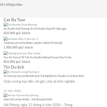
425.000
giá/đêm
Cat Ba Tour
Du thuyền Huế Thương: Ăn tối thuyền rồng VIP | Đặt ngay
650.000
giá/ khách
TOUR DU LỊCH ĐỒI RỒNG 2 NGÀY 1 ĐÊM TỪ HÀ NỘI
1.000.000
giá/ khách
Tour Ăn Trưa và Tối Trên Du thuyền Halong Princess Day Cruise
850.000
giá/ khách
Tin Du lịch
Từ Vịnh Lan Hạ (Cát Bà) Đến Huế: Trải Nghiệm Du Thuyền Có Gì Khác Biệt?
Chào mừng bạn đến với góc chia sẻ kinh nghiệm
15 July, 2026
Giảm 10% vé tàu Hà Nội – Hải Phòng hè 2026
Hải Phòng, ngày 13 tháng 6 năm 2026 – Trong