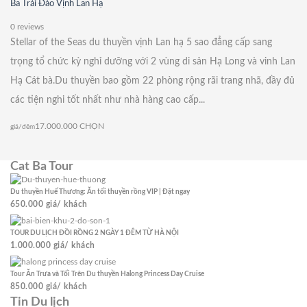
Ba Trái Đào Vịnh Lan Hạ
0 reviews
Stellar of the Seas du thuyền vịnh Lan hạ 5 sao đẳng cấp sang
trọng tổ chức kỳ nghỉ dưỡng với 2 vùng di sản Hạ Long và vinh Lan
Hạ Cát bà.Du thuyền bao gồm 22 phòng rộng rãi trang nhã, đầy đủ
các tiện nghi tốt nhất như nhà hàng cao cấp...
17.000.000
CHỌN
giá/đêm
Cat Ba Tour
Du thuyền Huế Thương: Ăn tối thuyền rồng VIP | Đặt ngay
650.000
giá/ khách
TOUR DU LỊCH ĐỒI RỒNG 2 NGÀY 1 ĐÊM TỪ HÀ NỘI
1.000.000
giá/ khách
Tour Ăn Trưa và Tối Trên Du thuyền Halong Princess Day Cruise
850.000
giá/ khách
Tin Du lịch