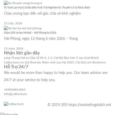
Từ Vịnh Lan Hạ (Cát Bà) Đến Huế: Trải Nghiệm Du Thuyền Có Gì Khác Biệt?
Chào mừng bạn đến với góc chia sẻ kinh nghiệm
15 July, 2026
Giảm 10% vé tàu Hà Nội – Hải Phòng hè 2026
Hải Phòng, ngày 13 tháng 6 năm 2026 – Trong
13 June, 2026
Nhận Xét gần đây
Lang Thang Net
on
Dịp Lễ 30-4, 1-5, Cát Bà đón hơn 5 vạn lượt khách
Catba.tours
on
Giá thuê tàu thăm vịnh Lan Hạ 2025 | Ưu Đai Lớn Booknow
Hỗ Trợ 24/7
We would be more than happy to help you. Our team advisor are
24/7 at your service to help you.
+84836861863
info@catba.tours
© 2019-205 https://marketingdulich.net