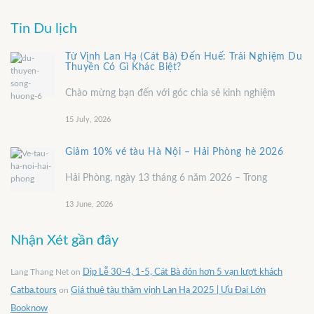
Tin Du lịch
Từ Vịnh Lan Hạ (Cát Bà) Đến Huế: Trải Nghiệm Du
Thuyền Có Gì Khác Biệt?
Chào mừng bạn đến với góc chia sẻ kinh nghiệm
15 July, 2026
Giảm 10% vé tàu Hà Nội – Hải Phòng hè 2026
Hải Phòng, ngày 13 tháng 6 năm 2026 – Trong
13 June, 2026
Nhận Xét gần đây
Lang Thang Net
on
Dịp Lễ 30-4, 1-5, Cát Bà đón hơn 5 vạn lượt khách
Catba.tours
on
Giá thuê tàu thăm vịnh Lan Hạ 2025 | Ưu Đai Lớn
Booknow