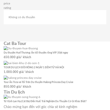
price
rating
Không có du thuyền
Cat Ba Tour
Du thuyền Huế Thương: Ăn tối thuyền rồng VIP | Đặt ngay
650.000
giá/ khách
TOUR DU LỊCH ĐỒI RỒNG 2 NGÀY 1 ĐÊM TỪ HÀ NỘI
1.000.000
giá/ khách
Tour Ăn Trưa và Tối Trên Du thuyền Halong Princess Day Cruise
850.000
giá/ khách
Tin Du lịch
Từ Vịnh Lan Hạ (Cát Bà) Đến Huế: Trải Nghiệm Du Thuyền Có Gì Khác Biệt?
Chào mừng bạn đến với góc chia sẻ kinh nghiệm