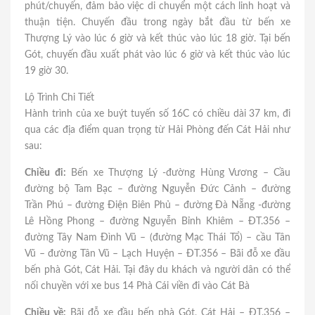
phút/chuyến, đảm bảo việc di chuyển một cách linh hoạt và
thuận tiện. Chuyến đầu trong ngày bắt đầu từ bến xe
Thượng Lý vào lúc 6 giờ và kết thúc vào lúc 18 giờ. Tại bến
Gót, chuyến đầu xuất phát vào lúc 6 giờ và kết thúc vào lúc
19 giờ 30.
Lộ Trình Chi Tiết
Hành trình của xe buýt tuyến số 16C có chiều dài 37 km, đi
qua các địa điểm quan trọng từ Hải Phòng đến Cát Hải như
sau:
Chiều đi:
Bến xe Thượng Lý -đường Hùng Vương – Cầu
đường bộ Tam Bạc – đường Nguyễn Đức Cảnh – đường
Trần Phú – đường Điện Biên Phủ – đường Đà Nẵng -đường
Lê Hồng Phong – đường Nguyễn Bỉnh Khiêm – ĐT.356 –
đường Tây Nam Đình Vũ – (đường Mạc Thái Tổ) – cầu Tân
Vũ – đường Tân Vũ – Lạch Huyện – ĐT.356 – Bãi đỗ xe đầu
bến phà Gót, Cát Hải. Tại đây du khách và người dân có thể
nối chuyền với
xe bus 14 Phà Cái viền đi vào Cát Bà
Chiều về:
Bãi đỗ xe đầu bến phà Gót, Cát Hải – ĐT.356 –