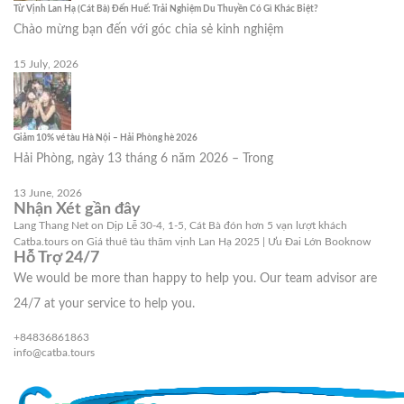
Từ Vịnh Lan Hạ (Cát Bà) Đến Huế: Trải Nghiệm Du Thuyền Có Gì Khác Biệt?
Chào mừng bạn đến với góc chia sẻ kinh nghiệm
15 July, 2026
Giảm 10% vé tàu Hà Nội – Hải Phòng hè 2026
Hải Phòng, ngày 13 tháng 6 năm 2026 – Trong
13 June, 2026
Nhận Xét gần đây
Lang Thang Net
on
Dịp Lễ 30-4, 1-5, Cát Bà đón hơn 5 vạn lượt khách
Catba.tours
on
Giá thuê tàu thăm vịnh Lan Hạ 2025 | Ưu Đai Lớn Booknow
Hỗ Trợ 24/7
We would be more than happy to help you. Our team advisor are
24/7 at your service to help you.
+84836861863
info@catba.tours