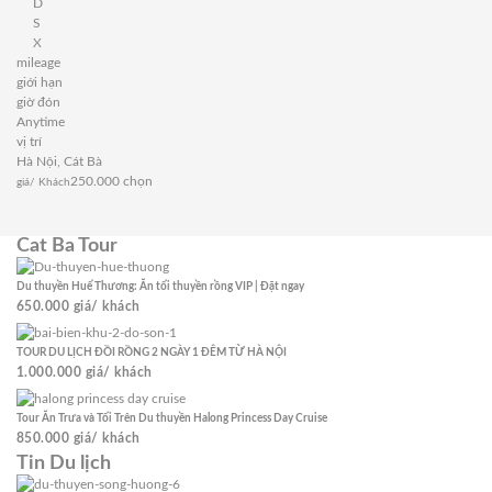
D
S
X
mileage
giới hạn
giờ đón
Anytime
vị trí
Hà Nội, Cát Bà
250.000
chọn
giá/ Khách
Cat Ba Tour
Du thuyền Huế Thương: Ăn tối thuyền rồng VIP | Đặt ngay
650.000
giá/ khách
TOUR DU LỊCH ĐỒI RỒNG 2 NGÀY 1 ĐÊM TỪ HÀ NỘI
1.000.000
giá/ khách
Tour Ăn Trưa và Tối Trên Du thuyền Halong Princess Day Cruise
850.000
giá/ khách
Tin Du lịch