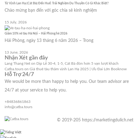
Từ Vịnh Lan Hạ (Cát Bà) Đến Huế: Trải Nghiệm Du Thuyền Có Gì Khác Biệt?
Chào mừng bạn đến với góc chia sẻ kinh nghiệm
15 July, 2026
Giảm 10% vé tàu Hà Nội – Hải Phòng hè 2026
Hải Phòng, ngày 13 tháng 6 năm 2026 – Trong
13 June, 2026
Nhận Xét gần đây
Lang Thang Net
on
Dịp Lễ 30-4, 1-5, Cát Bà đón hơn 5 vạn lượt khách
Catba.tours
on
Giá thuê tàu thăm vịnh Lan Hạ 2025 | Ưu Đai Lớn Booknow
Hỗ Trợ 24/7
We would be more than happy to help you. Our team advisor are
24/7 at your service to help you.
+84836861863
info@catba.tours
© 2019-205 https://marketingdulich.net