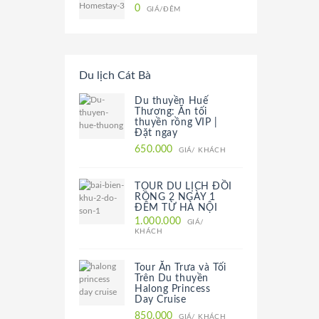
0
GIÁ/ĐÊM
Du lịch Cát Bà
Du thuyền Huế
Thương: Ăn tối
thuyền rồng VIP |
Đặt ngay
650.000
GIÁ/ KHÁCH
TOUR DU LỊCH ĐỒI
RỒNG 2 NGÀY 1
ĐÊM TỪ HÀ NỘI
1.000.000
GIÁ/
KHÁCH
Tour Ăn Trưa và Tối
Trên Du thuyền
Halong Princess
Day Cruise
850.000
GIÁ/ KHÁCH