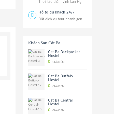
Thuê tầu thăm vịnh Lan Hạ
Hỗ tợ du khách 24/7
Đặt dịch vụ tour nhanh gọn
Khách Sạn Cát Bà
Cat Ba Backpacker
Hostel
0
GIÁ/ĐÊM
Cat Ba Buffalo
Hostel
0
GIÁ/ĐÊM
Cat Ba Central
Hostel
0
GIÁ/ĐÊM