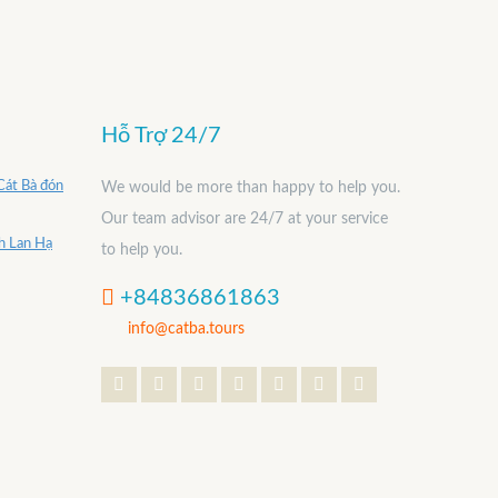
Hỗ Trợ 24/7
Cát Bà đón
We would be more than happy to help you.
Our team advisor are 24/7 at your service
nh Lan Hạ
to help you.
+84836861863
info@catba.tours