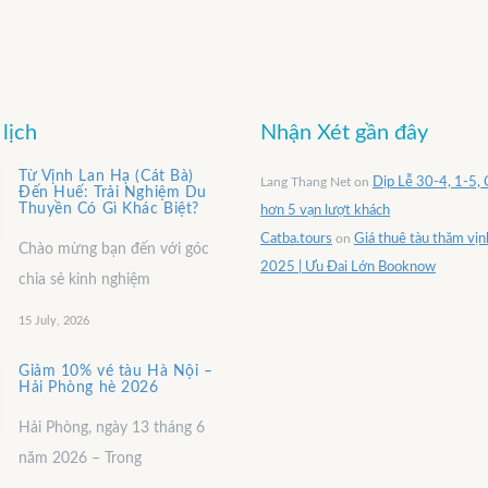
lịch
Nhận Xét gần đây
Từ Vịnh Lan Hạ (Cát Bà)
Lang Thang Net
on
Dịp Lễ 30-4, 1-5, 
Đến Huế: Trải Nghiệm Du
Thuyền Có Gì Khác Biệt?
hơn 5 vạn lượt khách
Catba.tours
on
Giá thuê tàu thăm vị
Chào mừng bạn đến với góc
2025 | Ưu Đai Lớn Booknow
chia sẻ kinh nghiệm
15 July, 2026
Giảm 10% vé tàu Hà Nội –
Hải Phòng hè 2026
Hải Phòng, ngày 13 tháng 6
năm 2026 – Trong