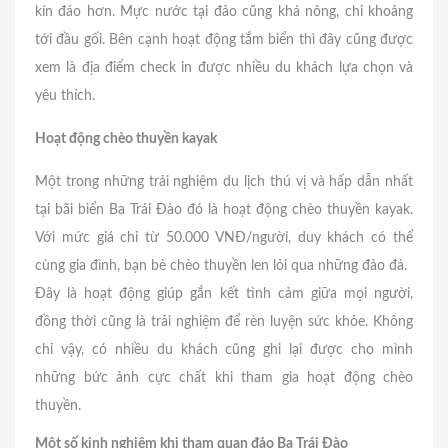
kín đáo hơn. Mực nước tại đảo cũng khá nông, chỉ khoảng
tới đầu gối. Bên cạnh hoạt động tắm biển thì đây cũng được
xem là địa điểm check in được nhiều du khách lựa chọn và
yêu thích.
Hoạt động chèo thuyền kayak
Một trong những trải nghiệm du lịch thú vị và hấp dẫn nhất
tại bãi biển Ba Trái Đào đó là hoạt động chèo thuyền kayak.
Với mức giá chỉ từ 50.000 VNĐ/người, duy khách có thể
cùng gia đình, bạn bè chèo thuyền len lỏi qua những đảo đá.
Đây là hoạt động giúp gắn kết tình cảm giữa mọi người,
đồng thời cũng là trải nghiệm để rèn luyện sức khỏe. Không
chỉ vậy, có nhiều du khách cũng ghi lại được cho mình
những bức ảnh cực chất khi tham gia hoạt động chèo
thuyền.
Một số kinh nghiệm khi tham quan đảo Ba Trái Đào