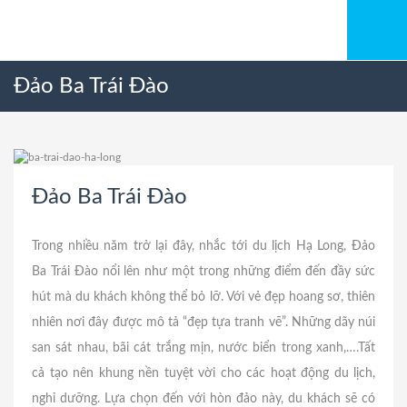
Đảo Ba Trái Đào
Đảo Ba Trái Đào
Trong nhiều năm trở lại đây, nhắc tới du lịch Hạ Long, Đảo
Ba Trái Đào nổi lên như một trong những điểm đến đầy sức
hút mà du khách không thể bỏ lỡ. Với vẻ đẹp hoang sơ, thiên
nhiên nơi đây được mô tả “đẹp tựa tranh vẽ”. Những dãy núi
san sát nhau, bãi cát trắng mịn, nước biển trong xanh,….Tất
cả tạo nên khung nền tuyệt vời cho các hoạt động du lịch,
nghỉ dưỡng. Lựa chọn đến với hòn đảo này, du khách sẽ có