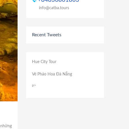
+84836861863
info@catba.tours
Recent Tweets
Hue City Tour
Vé Pháo Hoa Đà Nẵng
p>
 những