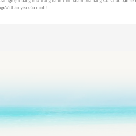
 trải nghiệm đáng nhớ trong hành trình khám phá hang Cỏ. Chúc bạn sẽ
 người thân yêu của mình!