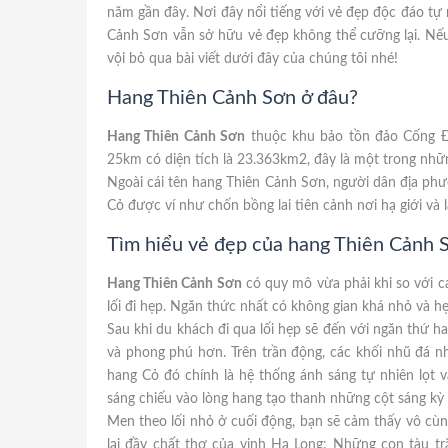
năm gần đây. Nơi đây nổi tiếng với vẻ đẹp độc đáo tự
Cảnh Sơn vẫn sở hữu vẻ đẹp không thể cưỡng lại. Nếu b
vội bỏ qua bài viết dưới đây của chúng tôi nhé!
Hang Thiên Cảnh Sơn ở đâu?
Hang Thiên Cảnh Sơn
thuộc khu bảo tồn đảo Cống Đ
25km có diện tích là 23.363km2, đây là một trong nh
Ngoài cái tên hang Thiên Cảnh Sơn, người dân địa phư
Cỏ được ví như chốn bồng lai tiên cảnh nơi hạ giới và 
Tìm hiểu vẻ đẹp của hang Thiên Cảnh 
Hang Thiên Cảnh Sơn
có quy mô vừa phải khi so với c
lối đi hẹp. Ngăn thức nhất có không gian khá nhỏ và 
Sau khi du khách đi qua lối hẹp sẽ đến với ngăn thứ 
và phong phú hơn. Trên trần động, các khối nhũ đá
hang Cỏ đó chính là hệ thống ánh sáng tự nhiên lọt 
sáng chiếu vào lòng hang tạo thanh những cột sáng kỳ 
Men theo lối nhỏ ở cuối động, bạn sẽ cảm thấy vô cù
lại đầy chất thơ của vịnh Hạ Long: Những con tàu tr