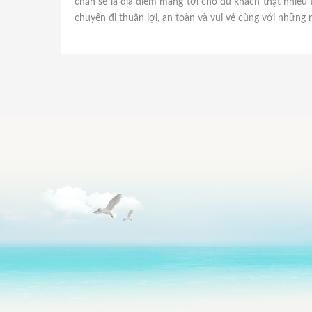
chắn sẽ là địa điểm mang tới cho du khách thật nhiều
chuyến đi thuận lợi, an toàn và vui vẻ cùng với những