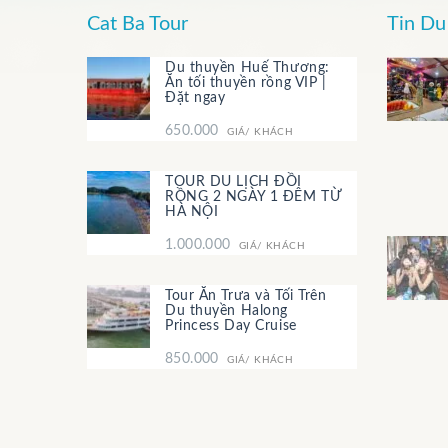
Cat Ba Tour
Tin Du 
Du thuyền Huế Thương:
Ăn tối thuyền rồng VIP |
Đặt ngay
650.000
GIÁ/ KHÁCH
TOUR DU LỊCH ĐỒI
RỒNG 2 NGÀY 1 ĐÊM TỪ
HÀ NỘI
1.000.000
GIÁ/ KHÁCH
Tour Ăn Trưa và Tối Trên
Du thuyền Halong
Princess Day Cruise
850.000
GIÁ/ KHÁCH