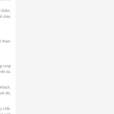
é thăm.
hể chèo
đó tham
ng cung
trên du
 khách.
ạnh đó,
ây chắc