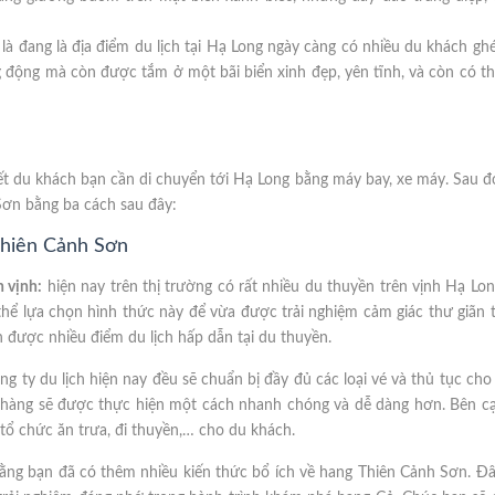
à đang là địa điểm du lịch tại Hạ Long ngày càng có nhiều du khách gh
 động mà còn được tắm ở một bãi biển xinh đẹp, yên tĩnh, và còn có t
hết du khách bạn cần di chuyển tới Hạ Long bằng máy bay, xe máy. Sau 
ơn bằng ba cách sau đây:
Thiên Cảnh Sơn
 vịnh:
hiện nay trên thị trường có rất nhiều du thuyền trên vịnh Hạ Lo
hể lựa chọn hình thức này để vừa được trải nghiệm cảm giác thư giãn 
được nhiều điểm du lịch hấp dẫn tại du thuyền.
g ty du lịch hiện nay đều sẽ chuẩn bị đầy đủ các loại vé và thủ tục cho
 hàng sẽ được thực hiện một cách nhanh chóng và dễ dàng hơn. Bên c
tổ chức ăn trưa, đi thuyền,… cho du khách.
 rằng bạn đã có thêm nhiều kiến thức bổ ích về hang Thiên Cảnh Sơn. Đ