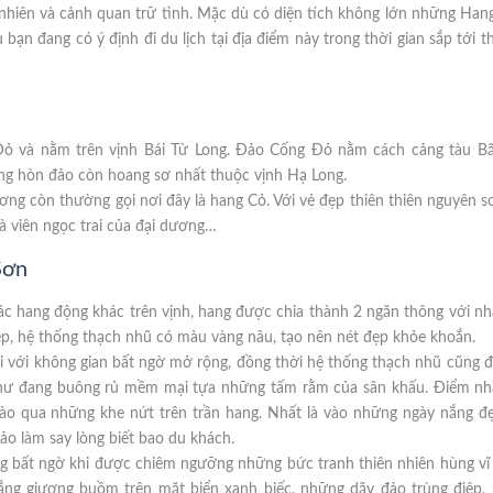
 nhiên và cảnh quan trữ tình. Mặc dù có diện tích không lớn những Han
ạn đang có ý định đi du lịch tại địa điểm này trong thời gian sắp tới t
ỏ và nằm trên vịnh Bái Tử Long. Đảo Cống Đỏ nằm cách cảng tàu Bã
ững hòn đảo còn hoang sơ nhất thuộc vịnh Hạ Long.
ơng còn thường gọi nơi đây là hang Cỏ. Với vẻ đẹp thiên thiên nguyên s
là viên ngọc trai của đại dương…
Sơn
ác hang động khác trên vịnh, hang được chia thành 2 ngăn thông với n
hẹp, hệ thống thạch nhũ có màu vàng nâu, tạo nên nét đẹp khỏe khoắn.
hai với không gian bất ngờ mở rộng, đồng thời hệ thống thạch nhũ cũng 
 như đang buông rủ mềm mại tựa những tấm rằm của sân khấu. Điểm nh
vào qua những khe nứt trên trần hang. Nhất là vào những ngày nắng đ
ảo làm say lòng biết bao du khách.
ng bất ngờ khi được chiêm ngưỡng những bức tranh thiên nhiên hùng v
ắng giương buồm trên mặt biển xanh biếc, những dãy đảo trùng điệp, 