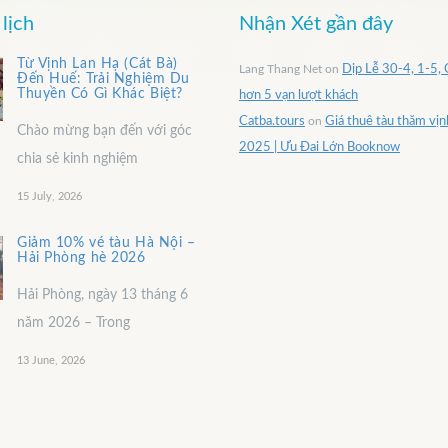
lịch
Nhận Xét gần đây
Từ Vịnh Lan Hạ (Cát Bà)
Lang Thang Net
on
Dịp Lễ 30-4, 1-5, 
Đến Huế: Trải Nghiệm Du
Thuyền Có Gì Khác Biệt?
hơn 5 vạn lượt khách
Catba.tours
on
Giá thuê tàu thăm vị
Chào mừng bạn đến với góc
2025 | Ưu Đai Lớn Booknow
chia sẻ kinh nghiệm
15 July, 2026
Giảm 10% vé tàu Hà Nội –
Hải Phòng hè 2026
Hải Phòng, ngày 13 tháng 6
năm 2026 – Trong
13 June, 2026