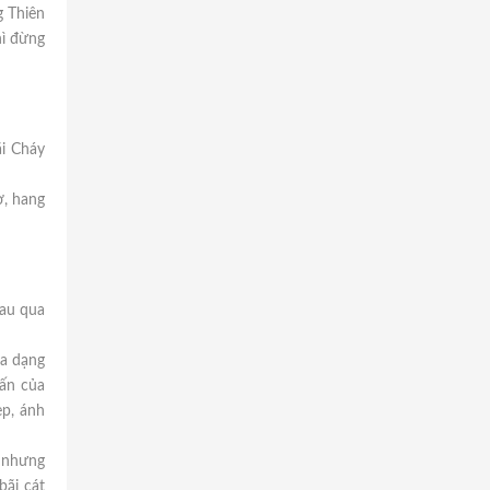
g Thiên
hì đừng
i Cháy
ơ, hang
hau qua
đa dạng
ấn của
ẹp, ánh
ĩ nhưng
bãi cát