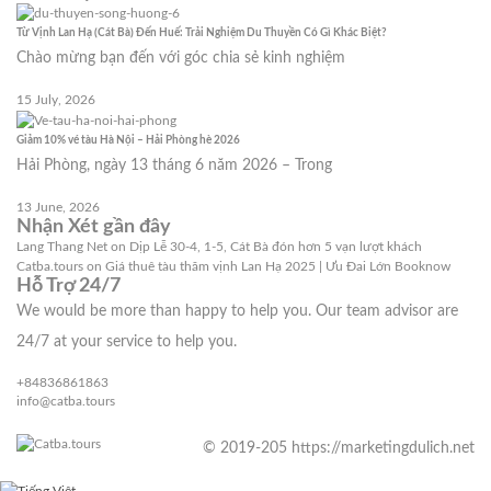
Từ Vịnh Lan Hạ (Cát Bà) Đến Huế: Trải Nghiệm Du Thuyền Có Gì Khác Biệt?
Chào mừng bạn đến với góc chia sẻ kinh nghiệm
15 July, 2026
Giảm 10% vé tàu Hà Nội – Hải Phòng hè 2026
Hải Phòng, ngày 13 tháng 6 năm 2026 – Trong
13 June, 2026
Nhận Xét gần đây
Lang Thang Net
on
Dịp Lễ 30-4, 1-5, Cát Bà đón hơn 5 vạn lượt khách
Catba.tours
on
Giá thuê tàu thăm vịnh Lan Hạ 2025 | Ưu Đai Lớn Booknow
Hỗ Trợ 24/7
We would be more than happy to help you. Our team advisor are
24/7 at your service to help you.
+84836861863
info@catba.tours
© 2019-205 https://marketingdulich.net