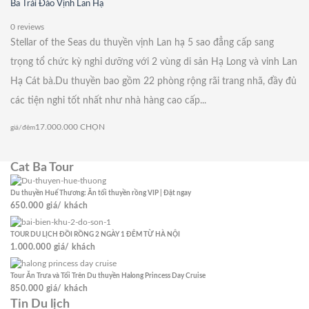
Ba Trái Đào Vịnh Lan Hạ
0 reviews
Stellar of the Seas du thuyền vịnh Lan hạ 5 sao đẳng cấp sang
trọng tổ chức kỳ nghỉ dưỡng với 2 vùng di sản Hạ Long và vinh Lan
Hạ Cát bà.Du thuyền bao gồm 22 phòng rộng rãi trang nhã, đầy đủ
các tiện nghi tốt nhất như nhà hàng cao cấp...
17.000.000
CHỌN
giá/đêm
Cat Ba Tour
Du thuyền Huế Thương: Ăn tối thuyền rồng VIP | Đặt ngay
650.000
giá/ khách
TOUR DU LỊCH ĐỒI RỒNG 2 NGÀY 1 ĐÊM TỪ HÀ NỘI
1.000.000
giá/ khách
Tour Ăn Trưa và Tối Trên Du thuyền Halong Princess Day Cruise
850.000
giá/ khách
Tin Du lịch