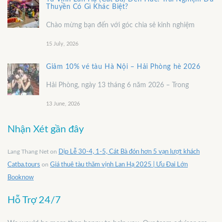
Thuyền Có Gì Khác Biệt?
Chào mừng bạn đến với góc chia sẻ kinh nghiệm
15 July, 2026
Giảm 10% vé tàu Hà Nội – Hải Phòng hè 2026
Hải Phòng, ngày 13 tháng 6 năm 2026 – Trong
13 June, 2026
Nhận Xét gần đây
Lang Thang Net
on
Dịp Lễ 30-4, 1-5, Cát Bà đón hơn 5 vạn lượt khách
Catba.tours
on
Giá thuê tàu thăm vịnh Lan Hạ 2025 | Ưu Đai Lớn
Booknow
Hỗ Trợ 24/7