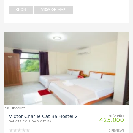
CHỌN
VIEW ON MAP
5% Discount
Victor Charlie Cat Ba Hostel 2
GIÁ/ĐÊM
425.000
BÃI CÁT CÒ 1 ĐẢO CÁT BÀ
0 REVIEWS