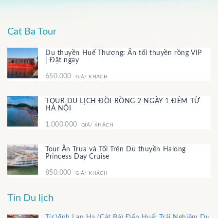
Cat Ba Tour
Du thuyền Huế Thương: Ăn tối thuyền rồng VIP
| Đặt ngay
650.000
GIÁ/ KHÁCH
TOUR DU LỊCH ĐỒI RỒNG 2 NGÀY 1 ĐÊM TỪ
HÀ NỘI
1.000.000
GIÁ/ KHÁCH
Tour Ăn Trưa và Tối Trên Du thuyền Halong
Princess Day Cruise
850.000
GIÁ/ KHÁCH
Tin Du lịch
Từ Vịnh Lan Hạ (Cát Bà) Đến Huế: Trải Nghiệm Du