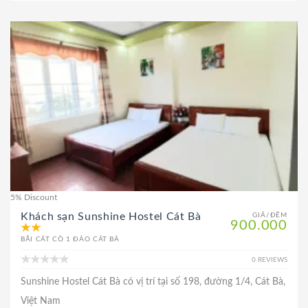
5% Discount
Khách sạn Sunshine Hostel Cát Bà
GIÁ/ĐÊM
900.000
BÃI CÁT CÒ 1 ĐẢO CÁT BÀ
0 REVIEWS
Sunshine Hostel Cát Bà có vị trí tại số 198, đường 1/4, Cát Bà,
Việt Nam