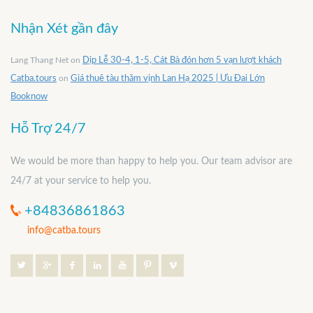
Nhận Xét gần đây
Lang Thang Net
on
Dịp Lễ 30-4, 1-5, Cát Bà đón hơn 5 vạn lượt khách
Catba.tours
on
Giá thuê tàu thăm vịnh Lan Hạ 2025 | Ưu Đai Lớn
Booknow
Hỗ Trợ 24/7
We would be more than happy to help you. Our team advisor are
24/7 at your service to help you.
+84836861863
info@catba.tours