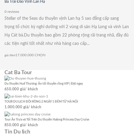
Ba Trái Đào Vịnh Lan Hạ
0 reviews
Stellar of the Seas du thuyền vịnh Lan hạ 5 sao đẳng cấp sang
trọng tổ chức kỳ nghỉ dưỡng với 2 vùng di sản Hạ Long và vinh Lan
Hạ Cát bà.Du thuyền bao gồm 22 phòng rộng rãi trang nhã, đầy đủ
các tiện nghi tốt nhất như nhà hàng cao cấp...
17.000.000
CHỌN
giá/đêm
Cat Ba Tour
Du thuyền Huế Thương: Ăn tối thuyền rồng VIP | Đặt ngay
650.000
giá/ khách
TOUR DU LỊCH ĐỒI RỒNG 2 NGÀY 1 ĐÊM TỪ HÀ NỘI
1.000.000
giá/ khách
Tour Ăn Trưa và Tối Trên Du thuyền Halong Princess Day Cruise
850.000
giá/ khách
Tin Du lịch