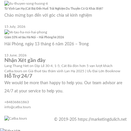
Từ Vịnh Lan Hạ (Cát Bà) Đến Huế: Trải Nghiệm Du Thuyền Có Gì Khác Biệt?
Chào mừng bạn đến với góc chia sẻ kinh nghiệm
15 July, 2026
Giảm 10% vé tàu Hà Nội – Hải Phòng hè 2026
Hải Phòng, ngày 13 tháng 6 năm 2026 – Trong
13 June, 2026
Nhận Xét gần đây
Lang Thang Net
on
Dịp Lễ 30-4, 1-5, Cát Bà đón hơn 5 vạn lượt khách
Catba.tours
on
Giá thuê tàu thăm vịnh Lan Hạ 2025 | Ưu Đai Lớn Booknow
Hỗ Trợ 24/7
We would be more than happy to help you. Our team advisor are
24/7 at your service to help you.
+84836861863
info@catba.tours
© 2019-205 https://marketingdulich.net