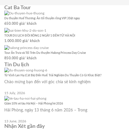
Cat Ba Tour
Du thuyền Huế Thương: Ăn tối thuyền rồng VIP | Đặt ngay
650.000
giá/ khách
TOUR DU LỊCH ĐỒI RỒNG 2 NGÀY 1 ĐÊM TỪ HÀ NỘI
1.000.000
giá/ khách
Tour Ăn Trưa và Tối Trên Du thuyền Halong Princess Day Cruise
850.000
giá/ khách
Tin Du lịch
Từ Vịnh Lan Hạ (Cát Bà) Đến Huế: Trải Nghiệm Du Thuyền Có Gì Khác Biệt?
Chào mừng bạn đến với góc chia sẻ kinh nghiệm
15 July, 2026
Giảm 10% vé tàu Hà Nội – Hải Phòng hè 2026
Hải Phòng, ngày 13 tháng 6 năm 2026 – Trong
13 June, 2026
Nhận Xét gần đây