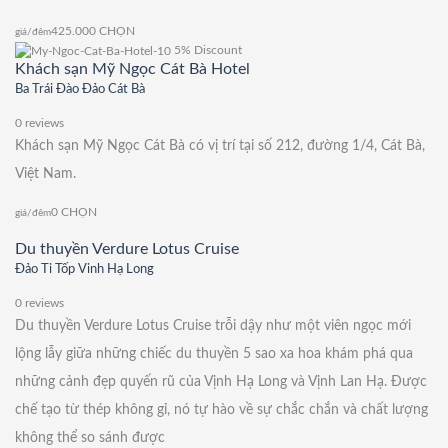
425.000
CHỌN
giá/đêm
5% Discount
Khách sạn Mỹ Ngọc Cát Bà Hotel
Ba Trái Đào Đảo Cát Bà
0 reviews
Khách sạn Mỹ Ngọc Cát Bà có vị trí tại số 212, đường 1/4, Cát Bà,
Việt Nam.
0
CHỌN
giá/đêm
Du thuyền Verdure Lotus Cruise
Đảo Ti Tốp Vinh Hạ Long
0 reviews
Du thuyền Verdure Lotus Cruise trỗi dậy như một viên ngọc mới
lộng lẫy giữa những chiếc du thuyền 5 sao xa hoa khám phá qua
những cảnh đẹp quyến rũ của Vịnh Hạ Long và Vịnh Lan Hạ. Được
chế tạo từ thép không gỉ, nó tự hào về sự chắc chắn và chất lượng
không thể so sánh được