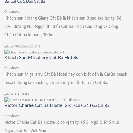
Bãi Cát Cò 1 Đảo Cát Bà
0 reviews
Khách sạn Hoàng Giang Cát Bà là khách sạn 3 sạo tạo lạc tại Số
198, đường Núi Ngọc, thị trấn Cát Bà, cách Cầu cảng và Cổng
Chào Cát bà khoảng 300m
900.000
CHỌN
giá/đêm
Khách Sạn M’Gallery Cát Bà Hotels
0 reviews
Khách sạn M'gallerry Cát Bà Hotel hay còn biết đến là CatBa beach
resort thông là khách sạn 5 sao duy nhất thị trấn Cát Bà.
0
CHỌN
giá/đêm
5% Discount
Victor Charlie Cat Ba Hostel 2
Bãi Cát Cò 1 Đảo Cát Bà
0 reviews
Victor Charlie Cát Bà Hostel 2 có vị trí tại số 3, Ngõ 2, Phố Núi
Ngọc, Cát Bà, Việt Nam.