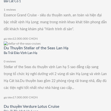
Bãi Cát Cò 1
1 reviews
Essence Grand Cruise - siêu du thuyền xanh, an toàn và hiện đại
bậc nhất vịnh Hạ Long; mang trong mình khao khát tiên phong dẫn
dắt khách hàng khám phá "Hành trình di sản".
12.000.000
CHỌN
giá/đêm
Du Thuyền Stellar of the Seas Lan Hạ
Ba Trái Đào Vịnh Lan Hạ
0 reviews
Stellar of the Seas du thuyền vịnh Lan hạ 5 sao đẳng cấp sang
trọng tổ chức kỳ nghỉ dưỡng với 2 vùng di sản Hạ Long và vinh Lan
Hạ Cát bà.Du thuyền bao gồm 22 phòng rộng rãi trang nhã, đầy đủ
các tiện nghi tốt nhất như nhà hàng cao cấp...
17.000.000
CHỌN
giá/đêm
Du thuyền Verdure Lotus Cruise