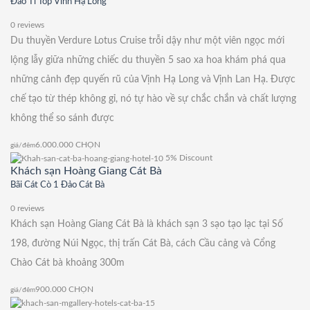
Đảo Ti Tốp Vinh Hạ Long
0 reviews
Du thuyền Verdure Lotus Cruise trỗi dậy như một viên ngọc mới
lộng lẫy giữa những chiếc du thuyền 5 sao xa hoa khám phá qua
những cảnh đẹp quyến rũ của Vịnh Hạ Long và Vịnh Lan Hạ. Được
chế tạo từ thép không gỉ, nó tự hào về sự chắc chắn và chất lượng
không thể so sánh được
6.000.000
CHỌN
giá/đêm
5% Discount
Khách sạn Hoàng Giang Cát Bà
Bãi Cát Cò 1 Đảo Cát Bà
0 reviews
Khách sạn Hoàng Giang Cát Bà là khách sạn 3 sạo tạo lạc tại Số
198, đường Núi Ngọc, thị trấn Cát Bà, cách Cầu cảng và Cổng
Chào Cát bà khoảng 300m
900.000
CHỌN
giá/đêm