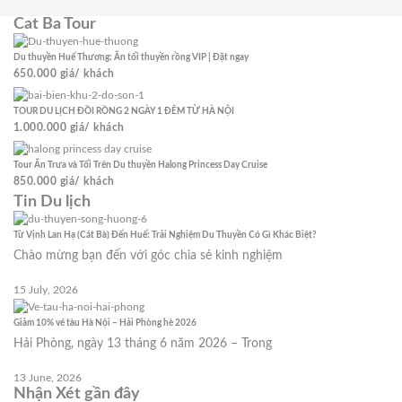
Cat Ba Tour
Du thuyền Huế Thương: Ăn tối thuyền rồng VIP | Đặt ngay
650.000
giá/ khách
TOUR DU LỊCH ĐỒI RỒNG 2 NGÀY 1 ĐÊM TỪ HÀ NỘI
1.000.000
giá/ khách
Tour Ăn Trưa và Tối Trên Du thuyền Halong Princess Day Cruise
850.000
giá/ khách
Tin Du lịch
Từ Vịnh Lan Hạ (Cát Bà) Đến Huế: Trải Nghiệm Du Thuyền Có Gì Khác Biệt?
Chào mừng bạn đến với góc chia sẻ kinh nghiệm
15 July, 2026
Giảm 10% vé tàu Hà Nội – Hải Phòng hè 2026
Hải Phòng, ngày 13 tháng 6 năm 2026 – Trong
13 June, 2026
Nhận Xét gần đây