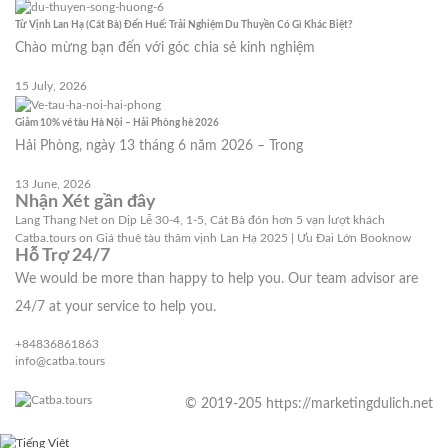
Từ Vịnh Lan Hạ (Cát Bà) Đến Huế: Trải Nghiệm Du Thuyền Có Gì Khác Biệt?
Chào mừng bạn đến với góc chia sẻ kinh nghiệm
15 July, 2026
Giảm 10% vé tàu Hà Nội – Hải Phòng hè 2026
Hải Phòng, ngày 13 tháng 6 năm 2026 – Trong
13 June, 2026
Nhận Xét gần đây
Lang Thang Net
on
Dịp Lễ 30-4, 1-5, Cát Bà đón hơn 5 vạn lượt khách
Catba.tours
on
Giá thuê tàu thăm vịnh Lan Hạ 2025 | Ưu Đai Lớn Booknow
Hỗ Trợ 24/7
We would be more than happy to help you. Our team advisor are
24/7 at your service to help you.
+84836861863
info@catba.tours
© 2019-205 https://marketingdulich.net