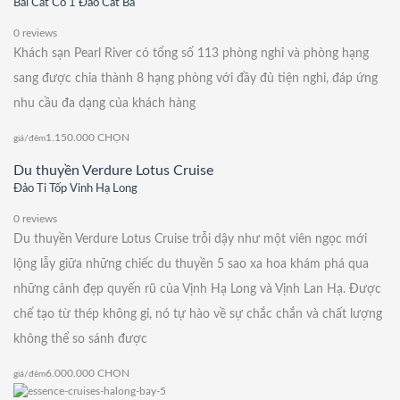
Bãi Cát Cò 1 Đảo Cát Bà
0 reviews
Khách sạn Pearl River có tổng số 113 phòng nghỉ và phòng hạng
sang được chia thành 8 hạng phòng với đầy đủ tiện nghi, đáp ứng
nhu cầu đa dạng của khách hàng
1.150.000
CHỌN
giá/đêm
Du thuyền Verdure Lotus Cruise
Đảo Ti Tốp Vinh Hạ Long
0 reviews
Du thuyền Verdure Lotus Cruise trỗi dậy như một viên ngọc mới
lộng lẫy giữa những chiếc du thuyền 5 sao xa hoa khám phá qua
những cảnh đẹp quyến rũ của Vịnh Hạ Long và Vịnh Lan Hạ. Được
chế tạo từ thép không gỉ, nó tự hào về sự chắc chắn và chất lượng
không thể so sánh được
6.000.000
CHỌN
giá/đêm