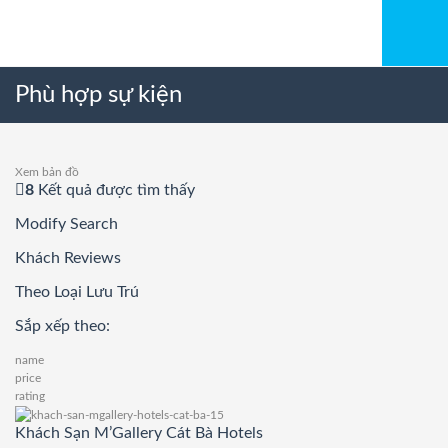
Phù hợp sự kiện
Xem bản đồ
8
Kết quả được tìm thấy
Modify Search
Khách Reviews
Theo Loại Lưu Trú
Sắp xếp theo:
name
price
rating
Khách Sạn M’Gallery Cát Bà Hotels