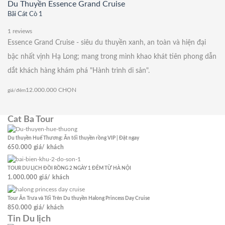
Du Thuyền Essence Grand Cruise
Bãi Cát Cò 1
1 reviews
Essence Grand Cruise - siêu du thuyền xanh, an toàn và hiện đại
bậc nhất vịnh Hạ Long; mang trong mình khao khát tiên phong dẫn
dắt khách hàng khám phá "Hành trình di sản".
12.000.000
CHỌN
giá/đêm
Cat Ba Tour
Du thuyền Huế Thương: Ăn tối thuyền rồng VIP | Đặt ngay
650.000
giá/ khách
TOUR DU LỊCH ĐỒI RỒNG 2 NGÀY 1 ĐÊM TỪ HÀ NỘI
1.000.000
giá/ khách
Tour Ăn Trưa và Tối Trên Du thuyền Halong Princess Day Cruise
850.000
giá/ khách
Tin Du lịch