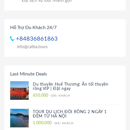
Đặt dịch vụ tour nhanh gọn
Hỗ Trợ Du Khách 24/7
+84836861863
info@catba.tours
Last Minute Deals
Du thuyền Huế Thương: Ăn tối thuyền
rồng VIP | Đặt ngay
650.000
GIÁ/ KHÁCH
TOUR DU LỊCH ĐỒI RỒNG 2 NGÀY 1
ĐÊM TỪ HÀ NỘI
1.000.000
GIÁ/ KHÁCH