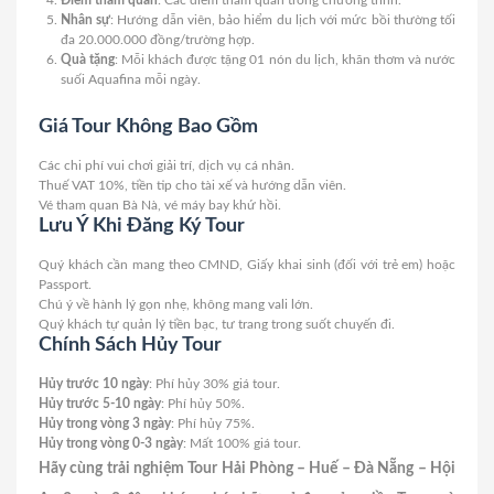
Điểm tham quan
: Các điểm tham quan trong chương trình.
Nhân sự
: Hướng dẫn viên, bảo hiểm du lịch với mức bồi thường tối
đa 20.000.000 đồng/trường hợp.
Quà tặng
: Mỗi khách được tặng 01 nón du lịch, khăn thơm và nước
suối Aquafina mỗi ngày.
Giá Tour Không Bao Gồm
Các chi phí vui chơi giải trí, dịch vụ cá nhân.
Thuế VAT 10%, tiền tip cho tài xế và hướng dẫn viên.
Vé tham quan Bà Nà, vé máy bay khứ hồi.
Lưu Ý Khi Đăng Ký Tour
Quý khách cần mang theo CMND, Giấy khai sinh (đối với trẻ em) hoặc
Passport.
Chú ý về hành lý gọn nhẹ, không mang vali lớn.
Quý khách tự quản lý tiền bạc, tư trang trong suốt chuyến đi.
Chính Sách Hủy Tour
Hủy trước 10 ngày
: Phí hủy 30% giá tour.
Hủy trước 5-10 ngày
: Phí hủy 50%.
Hủy trong vòng 3 ngày
: Phí hủy 75%.
Hủy trong vòng 0-3 ngày
: Mất 100% giá tour.
Hãy cùng trải nghiệm Tour Hải Phòng – Huế – Đà Nẵng – Hội