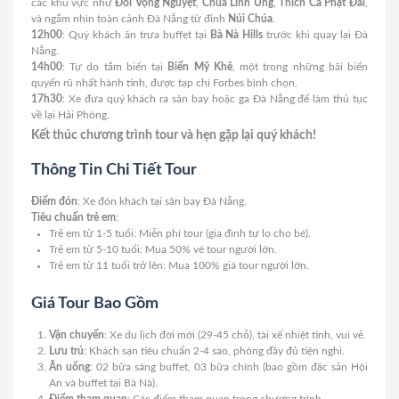
các khu vực như
Đồi Vọng Nguyệt
,
Chùa Linh Ứng
,
Thích Ca Phật Đài
,
và ngắm nhìn toàn cảnh Đà Nẵng từ đỉnh
Núi Chúa
.
12h00
: Quý khách ăn trưa buffet tại
Bà Nà Hills
trước khi quay lại Đà
Nẵng.
14h00
: Tự do tắm biển tại
Biển Mỹ Khê
, một trong những bãi biển
quyến rũ nhất hành tinh, được tạp chí Forbes bình chọn.
17h30
: Xe đưa quý khách ra sân bay hoặc ga Đà Nẵng để làm thủ tục
về lại Hải Phòng.
Kết thúc chương trình tour và hẹn gặp lại quý khách!
Thông Tin Chi Tiết Tour
Điểm đón
: Xe đón khách tại sân bay Đà Nẵng.
Tiêu chuẩn trẻ em
:
Trẻ em từ 1-5 tuổi: Miễn phí tour (gia đình tự lo cho bé).
Trẻ em từ 5-10 tuổi: Mua 50% vé tour người lớn.
Trẻ em từ 11 tuổi trở lên: Mua 100% giá tour người lớn.
Giá Tour Bao Gồm
Vận chuyển
: Xe du lịch đời mới (29-45 chỗ), tài xế nhiệt tình, vui vẻ.
Lưu trú
: Khách sạn tiêu chuẩn 2-4 sao, phòng đầy đủ tiện nghi.
Ăn uống
: 02 bữa sáng buffet, 03 bữa chính (bao gồm đặc sản Hội
An và buffet tại Bà Nà).