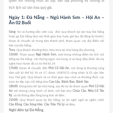
quên với những món ăn đặc sản địa phương và những di
tích lịch sử văn hóa quý giá.
Ngày 1: Đà Nẵng – Ngũ Hành Sơn – Hội An –
Ăn 02 Buổi
Sáng
: Xe và hướng dẫn viên của đón quý khách tại sân bay Đà Nẵng
hoặc ga Đà Nẵng (tuỳ vào thời gian bay hoặc giờ tàu đã đăng ký trước).
Đoàn di chuyển về trung tâm thành phố, tham quan các địa điểm nổi
bật của Đà Nẵng.
Trưa
: Quý khách thưởng thức bữa trưa tại nhà hàng địa phương.
15h00
: Tham quan
Ngũ Hành Sơn
, một trong những điểm du lịch nổi
tiếng tại Đà Nẵng, với những ngọn núi hùng vĩ và làng điêu khắc đá mỹ
nghệ Non Nước đã có từ thế kỷ 19.
17h00
: Đoàn di chuyển đến
Phố Cổ Hội An
, nơi từng là thương cảng
sầm uất từ thế kỷ 16 và 17, được UNESCO công nhận là Di sản Văn
hóa Thế giới. Quý khách sẽ có thời gian dạo chơi và thưởng thức các
món ăn đặc sản nổi tiếng như
Cao Lầu
,
Bánh Bao
,
Bánh Vạc
.
18h00
: Dùng bữa tối tại nhà hàng, sau đó tự do tham quan
Phố Cổ Hội
An
với những công trình cổ kính, nổi bật như
Chùa Cầu
,
Nhà Cổ Tấn
Ký
, và hệ thống đèn lồng lung linh về đêm.
21h00
: Quý khách quay lại Đà Nẵng, tự do nghỉ ngơi và ngắm cảnh
Cầu Rồng
,
Cầu Sông Hàn
,
Cầu Trần Thị Lý
về đêm.
Nghỉ đêm tại Đà Nẵng.