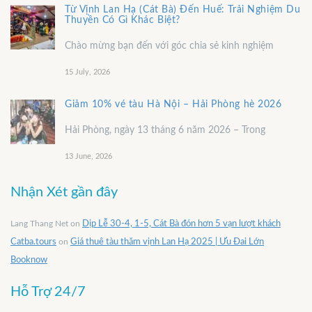
Từ Vịnh Lan Hạ (Cát Bà) Đến Huế: Trải Nghiệm Du
Thuyền Có Gì Khác Biệt?
Chào mừng bạn đến với góc chia sẻ kinh nghiệm
15 July, 2026
Giảm 10% vé tàu Hà Nội – Hải Phòng hè 2026
Hải Phòng, ngày 13 tháng 6 năm 2026 – Trong
13 June, 2026
Nhận Xét gần đây
Lang Thang Net
on
Dịp Lễ 30-4, 1-5, Cát Bà đón hơn 5 vạn lượt khách
Catba.tours
on
Giá thuê tàu thăm vịnh Lan Hạ 2025 | Ưu Đai Lớn
Booknow
Hỗ Trợ 24/7