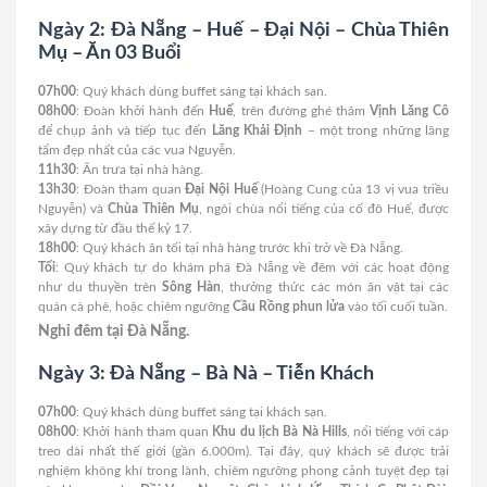
Ngày 2: Đà Nẵng – Huế – Đại Nội – Chùa Thiên
Mụ – Ăn 03 Buổi
07h00
: Quý khách dùng buffet sáng tại khách sạn.
08h00
: Đoàn khởi hành đến
Huế
, trên đường ghé thăm
Vịnh Lăng Cô
để chụp ảnh và tiếp tục đến
Lăng Khải Định
– một trong những lăng
tẩm đẹp nhất của các vua Nguyễn.
11h30
: Ăn trưa tại nhà hàng.
13h30
: Đoàn tham quan
Đại Nội Huế
(Hoàng Cung của 13 vị vua triều
Nguyễn) và
Chùa Thiên Mụ
, ngôi chùa nổi tiếng của cố đô Huế, được
xây dựng từ đầu thế kỷ 17.
18h00
: Quý khách ăn tối tại nhà hàng trước khi trở về Đà Nẵng.
Tối
: Quý khách tự do khám phá Đà Nẵng về đêm với các hoạt động
như du thuyền trên
Sông Hàn
, thưởng thức các món ăn vặt tại các
quán cà phê, hoặc chiêm ngưỡng
Cầu Rồng phun lửa
vào tối cuối tuần.
Nghỉ đêm tại Đà Nẵng.
Ngày 3: Đà Nẵng – Bà Nà – Tiễn Khách
07h00
: Quý khách dùng buffet sáng tại khách sạn.
08h00
: Khởi hành tham quan
Khu du lịch Bà Nà Hills
, nổi tiếng với cáp
treo dài nhất thế giới (gần 6.000m). Tại đây, quý khách sẽ được trải
nghiệm không khí trong lành, chiêm ngưỡng phong cảnh tuyệt đẹp tại