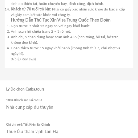
sinh do thiên tai, hoãn chuyến bay, đình công, dịch bệnh.
Khách từ 70 tuổi trở lên:
Phải có giấy xác nhận sức khỏe do bác sĩ cấp
và giấy cam kết sức khỏe với công ty.
Hướng Dẫn Thủ Tục Xin Visa Trung Quốc Theo Đoàn
Nộp trước ít nhất 15 ngày so với ngày khởi hành:
Ảnh scan hộ chiếu trang 2 – 3 rõ nét.
Ảnh chụp chân dung hoặc scan ảnh 4×6 (nền trắng, hở tai, hở trán,
không đeo kính).
Hoàn thiện trước 15 ngày khởi hành (không tính thứ 7, chủ nhật và
ngày lễ).
0/5
(0 Reviews)
Lý Do chọn Catba.tours
100+ Khách sạn Tại cát Bà
Nhà cung cấp du thuyền
Chi phí rẻ & Tiết Kiệm tài Chính
Thuê tầu thăm vịnh Lan Hạ