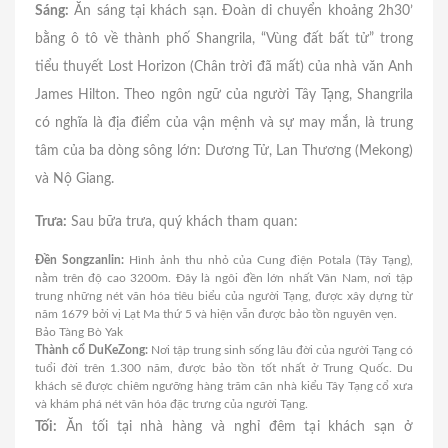
Sáng:
Ăn sáng tại khách sạn. Đoàn di chuyển khoảng 2h30’
bằng ô tô về thành phố Shangrila, “Vùng đất bất tử” trong
tiểu thuyết Lost Horizon (Chân trời đã mất) của nhà văn Anh
James Hilton. Theo ngôn ngữ của người Tây Tạng, Shangrila
có nghĩa là địa điểm của vận mệnh và sự may mắn, là trung
tâm của ba dòng sông lớn: Dương Tử, Lan Thương (Mekong)
và Nộ Giang.
Trưa:
Sau bữa trưa, quý khách tham quan:
Đền Songzanlin:
Hình ảnh thu nhỏ của Cung điện Potala (Tây Tạng),
nằm trên độ cao 3200m. Đây là ngôi đền lớn nhất Vân Nam, nơi tập
trung những nét văn hóa tiêu biểu của người Tạng, được xây dựng từ
năm 1679 bởi vị Lạt Ma thứ 5 và hiện vẫn được bảo tồn nguyên vẹn.
Bảo Tàng Bò Yak
Thành cổ DuKeZong:
Nơi tập trung sinh sống lâu đời của người Tạng có
tuổi đời trên 1.300 năm, được bảo tồn tốt nhất ở Trung Quốc. Du
khách sẽ được chiêm ngưỡng hàng trăm căn nhà kiểu Tây Tạng cổ xưa
và khám phá nét văn hóa đặc trưng của người Tạng.
Tối:
Ăn tối tại nhà hàng và nghỉ đêm tại khách sạn ở