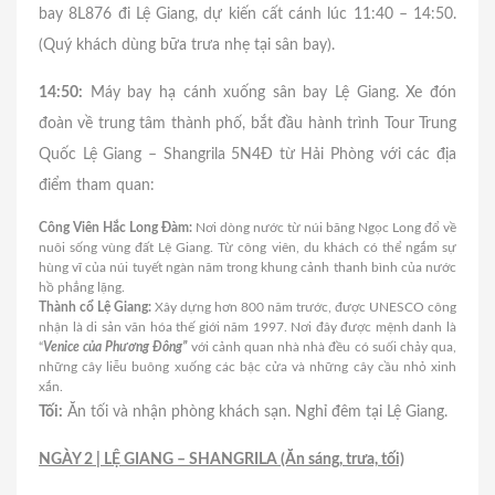
bay 8L876 đi Lệ Giang, dự kiến cất cánh lúc 11:40 – 14:50.
(Quý khách dùng bữa trưa nhẹ tại sân bay).
14:50:
Máy bay hạ cánh xuống sân bay Lệ Giang. Xe đón
đoàn về trung tâm thành phố, bắt đầu hành trình Tour Trung
Quốc Lệ Giang – Shangrila 5N4Đ từ Hải Phòng với các địa
điểm tham quan:
Công Viên Hắc Long Đàm:
Nơi dòng nước từ núi băng Ngọc Long đổ về
nuôi sống vùng đất Lệ Giang. Từ công viên, du khách có thể ngắm sự
hùng vĩ của núi tuyết ngàn năm trong khung cảnh thanh bình của nước
hồ phẳng lặng.
Thành cổ Lệ Giang:
Xây dựng hơn 800 năm trước, được UNESCO công
nhận là di sản văn hóa thế giới năm 1997. Nơi đây được mệnh danh là
“
Venice của Phương Đông”
với cảnh quan nhà nhà đều có suối chảy qua,
những cây liễu buông xuống các bậc cửa và những cây cầu nhỏ xinh
xắn.
Tối:
Ăn tối và nhận phòng khách sạn. Nghỉ đêm tại Lệ Giang.
NGÀY 2 | LỆ GIANG – SHANGRILA (Ăn sáng, trưa, tối)