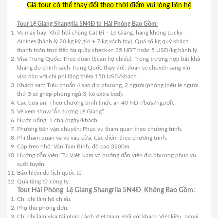
Giá tour có thể thay đổi theo thời điểm vui lòng liên hệ
Tour Lệ Giang Shangrila 5N4Đ từ Hải Phòng Bao Gồm:
Vé máy bay: Khứ hồi chặng Cát Bi – Lệ Giang, hàng không Lucky
Airlines (hành lý 20 kg ký gửi + 7 kg xách tay). Quá số kg quý khách
thanh toán trực tiếp tại quầy check-in 35 NDT hoặc 5 USD/kg hành lý.
Visa Trung Quốc: Theo đoàn (Scan hộ chiếu). Trong trường hợp bất khả
kháng do chính sách Trung Quốc thay đổi, đoàn sẽ chuyển sang xin
visa dán với chi phí tăng thêm 150 USD/khách.
Khách sạn: Tiêu chuẩn 4 sao địa phương, 2 người/phòng (nếu lẻ người
thứ 3 sẽ ghép phòng ngủ 3, kê extra bed).
Các bữa ăn: Theo chương trình (mức ăn 40 NDT/bữa/người).
Vé xem show “Ấn tượng Lệ Giang”.
Nước uống: 1 chai/ngày/khách.
Phương tiện vận chuyển: Phục vụ tham quan theo chương trình.
Phí tham quan và vé vào cửa: Các điểm theo chương trình.
Cáp treo nhỏ: Vân Tam Bình, độ cao 3200m.
Hướng dẫn viên: Từ Việt Nam và hướng dẫn viên địa phương phục vụ
suốt tuyến.
Bảo hiểm du lịch quốc tế.
Quà tặng từ công ty.
Tour Hải Phòng Lệ Giang Shangrila 5N4Đ Không Bao Gồm:
Chi phí làm hộ chiếu.
Phụ thu phòng đơn.
Chi phí làm visa tái nhập cảnh Việt Nam: Đối với khách Việt kiều, ngoại