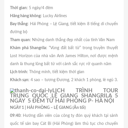
Thời gian:
5 ngày/4 đêm
Hãng hàng không:
Lucky Airlines
Bay thẳng:
Hải Phòng – Lệ Giang, tiết kiệm 8 tiếng di chuyển
đường bộ
Tham quan:
Những danh thắng đẹp nhất của tỉnh Vân Nam
Khám phá Shangrila:
“Vùng đất bất tử” trong truyền thuyết
Lost Horizon của nhà văn Anh James Hilton, nơi được mệnh
danh là thung lũng bất tử với cảnh sắc rực rỡ quanh năm
Lịch trình:
Thông minh, tiết kiệm thời gian
Khách sạn:
4 sao – tương Đương, 2 khách 1 phòng, lẻ ngủ 3.
LỊCH TRÌNH TOUR
TRUNG QUỐC LỆ GIANG SHANGRILA 5
NGÀY 5 ĐÊM TỪ HẢI PHÒNG P- HÀ NỘI
NGÀY 1 | HẢI PHÒNG – LỆ GIANG (Ăn tối)
09:40:
Hướng dẫn viên của công ty đón quý khách tại sảnh
quốc tế sân bay Cát Bi (Hải Phòng) làm thủ tục cho chuyến