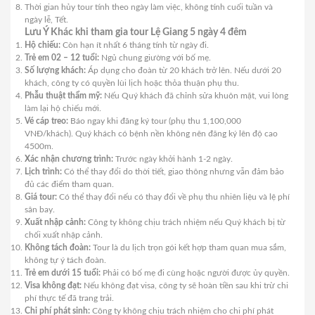
Thời gian hủy tour tính theo ngày làm việc, không tính cuối tuần và
ngày lễ, Tết.
Lưu Ý Khác khi tham gia tour Lệ Giang 5 ngày 4 đêm
Hộ chiếu:
Còn hạn ít nhất 6 tháng tính từ ngày đi.
Trẻ em 02 – 12 tuổi:
Ngủ chung giường với bố mẹ.
Số lượng khách:
Áp dụng cho đoàn từ 20 khách trở lên. Nếu dưới 20
khách, công ty có quyền lùi lịch hoặc thỏa thuận phụ thu.
Phẫu thuật thẩm mỹ:
Nếu Quý khách đã chỉnh sửa khuôn mặt, vui lòng
làm lại hộ chiếu mới.
Vé cáp treo:
Báo ngay khi đăng ký tour (phụ thu 1,100,000
VNĐ/khách). Quý khách có bệnh nền không nên đăng ký lên độ cao
4500m.
Xác nhận chương trình:
Trước ngày khởi hành 1-2 ngày.
Lịch trình:
Có thể thay đổi do thời tiết, giao thông nhưng vẫn đảm bảo
đủ các điểm tham quan.
Giá tour:
Có thể thay đổi nếu có thay đổi về phụ thu nhiên liệu và lệ phí
sân bay.
Xuất nhập cảnh:
Công ty không chịu trách nhiệm nếu Quý khách bị từ
chối xuất nhập cảnh.
Không tách đoàn:
Tour là du lịch trọn gói kết hợp tham quan mua sắm,
không tự ý tách đoàn.
Trẻ em dưới 15 tuổi:
Phải có bố mẹ đi cùng hoặc người được ủy quyền.
Visa không đạt:
Nếu không đạt visa, công ty sẽ hoàn tiền sau khi trừ chi
phí thực tế đã trang trải.
Chi phí phát sinh:
Công ty không chịu trách nhiệm cho chi phí phát