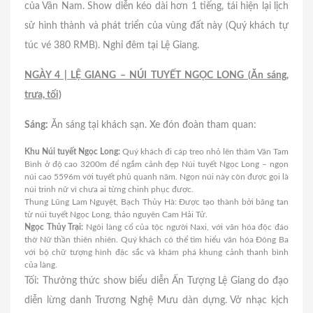
của Vân Nam. Show diễn kéo dài hơn 1 tiếng, tái hiện lại lịch
sử hình thành và phát triển của vùng đất này (Quý khách tự
túc vé 380 RMB). Nghỉ đêm tại Lệ Giang.
NGÀY 4 | LỆ GIANG – NÚI TUYẾT NGỌC LONG (Ăn sáng,
trưa, tối)
Sáng:
Ăn sáng tại khách sạn. Xe đón đoàn tham quan:
Khu Núi tuyết Ngọc Long:
Quý khách đi cáp treo nhỏ lên thăm Vân Tam
Bình ở độ cao 3200m để ngắm cảnh đẹp Núi tuyết Ngọc Long – ngọn
núi cao 5596m với tuyết phủ quanh năm. Ngọn núi này còn được gọi là
núi trinh nữ vì chưa ai từng chinh phục được.
Thung Lũng Lam Nguyệt, Bạch Thủy Hà: Được tạo thành bởi băng tan
từ núi tuyết Ngọc Long, thảo nguyên Cam Hải Tử.
Ngọc Thủy Trại:
Ngôi làng cổ của tộc người Naxi, với văn hóa độc đáo
thờ Nữ thần thiên nhiên. Quý khách có thể tìm hiểu văn hóa Đông Ba
với bộ chữ tượng hình đặc sắc và khám phá khung cảnh thanh bình
của làng.
Tối: Thưởng thức show biểu diễn Ấn Tượng Lệ Giang do đạo
diễn lừng danh Trương Nghệ Mưu dàn dựng. Vở nhạc kịch