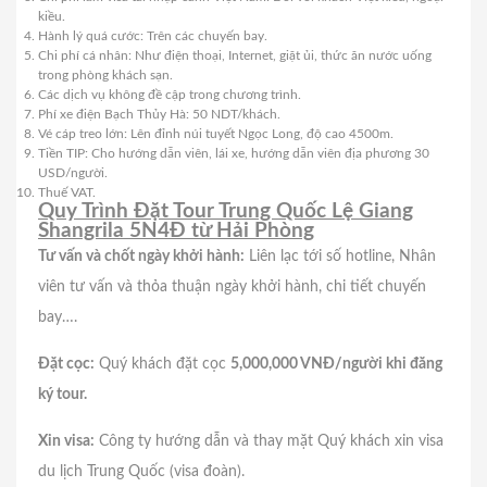
kiều.
Hành lý quá cước: Trên các chuyến bay.
Chi phí cá nhân: Như điện thoại, Internet, giặt ủi, thức ăn nước uống
trong phòng khách sạn.
Các dịch vụ không đề cập trong chương trình.
Phí xe điện Bạch Thủy Hà: 50 NDT/khách.
Vé cáp treo lớn: Lên đỉnh núi tuyết Ngọc Long, độ cao 4500m.
Tiền TIP: Cho hướng dẫn viên, lái xe, hướng dẫn viên địa phương 30
USD/người.
Thuế VAT.
Quy Trình Đặt Tour Trung Quốc Lệ Giang
Shangrila 5N4Đ từ Hải Phòng
Tư vấn và chốt ngày khởi hành:
Liên lạc tới số hotline, Nhân
viên tư vấn và thỏa thuận ngày khởi hành, chi tiết chuyến
bay….
Đặt cọc:
Quý khách đặt cọc
5,000,000 VNĐ/người khi đăng
ký tour.
Xin visa:
Công ty hướng dẫn và thay mặt Quý khách xin visa
du lịch Trung Quốc (visa đoàn).