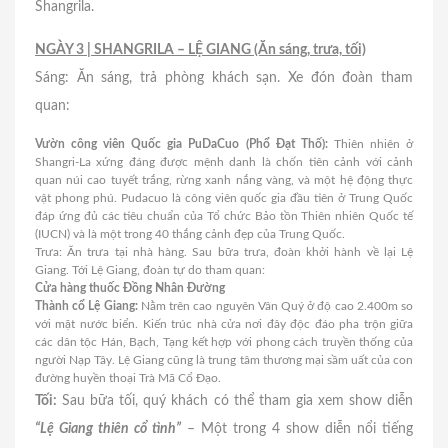
Shangrila.
NGÀY 3 | SHANGRILA – LỆ GIANG (Ăn sáng, trưa, tối)
Sáng: Ăn sáng, trả phòng khách sạn. Xe đón đoàn tham
quan:
Vườn công viên Quốc gia PuDaCuo (Phổ Đạt Thố):
Thiên nhiên ở
Shangri-La xứng đáng được mệnh danh là chốn tiên cảnh với cảnh
quan núi cao tuyết trắng, rừng xanh nắng vàng, và một hệ động thực
vật phong phú. Pudacuo là công viên quốc gia đầu tiên ở Trung Quốc
đáp ứng đủ các tiêu chuẩn của Tổ chức Bảo tồn Thiên nhiên Quốc tế
(IUCN) và là một trong 40 thắng cảnh đẹp của Trung Quốc.
Trưa: Ăn trưa tại nhà hàng. Sau bữa trưa, đoàn khởi hành về lại Lệ
Giang. Tới Lệ Giang, đoàn tự do tham quan:
Cửa hàng thuốc Đồng Nhân Đường
Thành cổ Lệ Giang:
Nằm trên cao nguyên Vân Quý ở độ cao 2.400m so
với mặt nước biển. Kiến trúc nhà cửa nơi đây độc đáo pha trộn giữa
các dân tộc Hán, Bạch, Tạng kết hợp với phong cách truyền thống của
người Nạp Tây. Lệ Giang cũng là trung tâm thương mại sầm uất của con
đường huyền thoại Trà Mã Cổ Đạo.
Tối:
Sau bữa tối, quý khách có thể tham gia xem show diễn
“Lệ Giang thiên cổ tình”
– Một trong 4 show diễn nổi tiếng