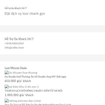
Hỗ tợ du khách 24/7
Đặt dịch vụ tour nhanh gọn
Hỗ Trợ Du Khách 24/7
+84836861863
info@catba.tours
Last Minute Deals
Du thuyền Huế Thương: Ăn tối thuyền rồng VIP | Đặt ngay
650.000
giá/ khách
TOUR DU LỊCH ĐỒI RỒNG 2 NGÀY 1 ĐÊM TỪ HÀ NỘI
1.000.000
giá/ khách
Tour Ăn Trưa và Tối Trên Du thuyền Halong Princess Day Cruise