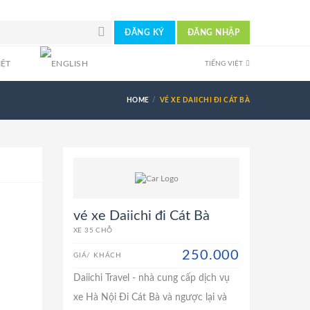
ĐĂNG KÝ
ĐĂNG NHẬP
TIẾNG VIỆT
HOME
VÉ XE DAIICHI ĐI CÁT BÀ
vé xe Daiichi đi Cát Bà
XE 35 CHỖ
250.000
GIÁ/ KHÁCH
Daiichi Travel - nhà cung cấp dịch vụ
xe Hà Nội Đi Cát Bà và ngược lại và