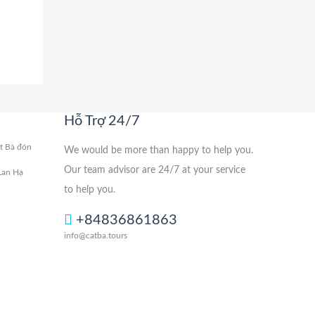
Hỗ Trợ 24/7
át Bà đón
We would be more than happy to help you.
Our team advisor are 24/7 at your service
Lan Hạ
to help you.
+84836861863
info@catba.tours