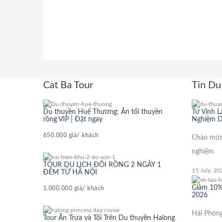
Cat Ba Tour
Tin Du 
Du thuyền Huế Thương: Ăn tối thuyền
Từ Vịnh L
rồng VIP | Đặt ngay
Nghiệm D
650.000
giá/ khách
Chào mừng
nghiệm
TOUR DU LỊCH ĐỒI RỒNG 2 NGÀY 1
15 July, 20
ĐÊM TỪ HÀ NỘI
Giảm 10%
1.000.000
giá/ khách
2026
Hải Phòng
Tour Ăn Trưa và Tối Trên Du thuyền Halong