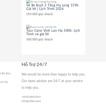
Vé Xe Buýt 2 Tầng Hạ Long 159k:
Giá Vé | Lịch Trình 2026
159.000
giá/ khách
Tour Cano Vịnh Lan Hạ 500k: Lịch
Trình và giá Vé
500.000
giá/ khách
Hỗ Trợ 24/7
át Bà đón
We would be more than happy to help you.
Our team advisor are 24/7 at your service
Lan Hạ
to help you.
+84836861863
info@catba.tours