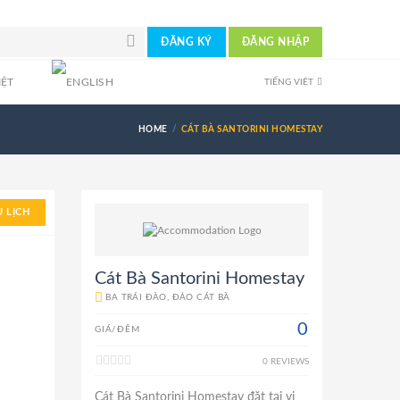
ĐĂNG KÝ
ĐĂNG NHẬP
TIẾNG VIỆT
HOME
CÁT BÀ SANTORINI HOMESTAY
 LỊCH
Cát Bà Santorini Homestay
BA TRÁI ĐÀO, ĐẢO CÁT BÀ
0
GIÁ/ĐÊM
0 REVIEWS
Cát Bà Santorini Homestay đặt tại vị