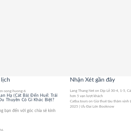
lịch
Nhận Xét gần đây
Lang Thang Net
on
Dịp Lễ 30-4, 1-5, C
Lan Hạ (Cát Bà) Đến Huế: Trải
hơn 5 vạn lượt khách
u Thuyền Có Gì Khác Biệt?
Catba.tours
on
Giá thuê tàu thăm vịnh 
2025 | Ưu Đai Lớn Booknow
 bạn đến với góc chia sẻ kinh
26