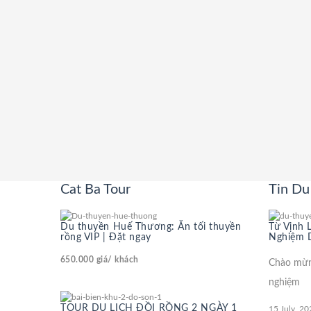
Cat Ba Tour
Tin Du 
Du thuyền Huế Thương: Ăn tối thuyền
Từ Vịnh 
rồng VIP | Đặt ngay
Nghiệm D
650.000
giá/ khách
Chào mừng
nghiệm
TOUR DU LỊCH ĐỒI RỒNG 2 NGÀY 1
15 July, 20