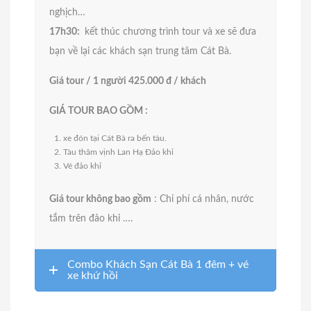
nghịch…
17h30:
kết thúc chương trình tour và xe sẽ đưa
bạn về lại các khách sạn trung tâm Cát Bà.
Giá tour / 1 người 425.000 đ / khách
GIÁ TOUR BAO GỒM :
xe đón tại Cát Bà ra bến tàu.
Tàu thăm vịnh Lan Hạ Đảo khỉ
Vé đảo khỉ
Giá tour không bao gồm
: Chi phí cá nhân, nước
tắm trên đảo khỉ ….
Combo Khách Sạn Cát Bà 1 đêm + vé
xe khứ hồi