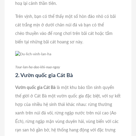
hoạ lại cảnh thần tiên.
Trên vịnh, bạn có thể thấy một số hòn đảo nhỏ có bãi
cát trắng mịn ở dưới chân núi đá và bạn có thể
chèo thuyền vào để rong chơi trên bãi cát hoặc tắm
biển tại những bãi cát hoang sơ này.
Tour-lan-ha-dao-khi-nua-ngay
2. Vườn quốc gia Cát Bà
Vườn quốc gia Cát Bà
là một khu bảo tồn sinh quyển
thế giới ở Cát Bà một vườn quốc gia đặc biệt, với sự kết
hợp của nhiều hệ sinh thái khác nhau: rừng thường
xanh trên núi đá vôi, rừng ngập nước trên núi cao (Ao
Ếch), rừng ngập mặn vùng duyên hải, vùng biển với các
rạn san hô gần bờ, hệ thống hang động với đặc trưng