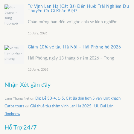
Từ Vịnh Lan Hạ (Cát Bà) Đến Huế: Trải Nghiệm Du
Thuyền Có Gì Khác Biệt?
Chào mừng bạn đến với góc chia sẻ kinh nghiệm
15 July, 2026
Giảm 10% vé tàu Hà Nội – Hải Phòng hè 2026
Hải Phòng, ngày 13 tháng 6 năm 2026 – Trong
13 June, 2026
Nhận Xét gần đây
Lang Thang Net
on
Dịp Lễ 30-4, 1-5, Cát Bà đón hơn 5 vạn lượt khách
Catba.tours
on
Giá thuê tàu thăm vịnh Lan Hạ 2025 | Ưu Đai Lớn
Booknow
Hỗ Trợ 24/7