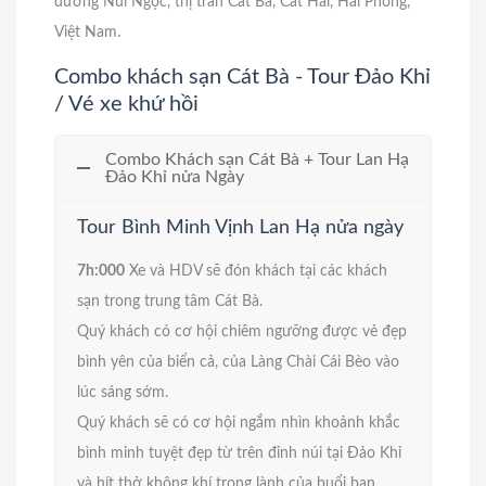
đường Núi Ngọc, thị trấn Cát Bà, Cát Hải, Hải Phòng,
Việt Nam.
Combo khách sạn Cát Bà - Tour Đảo Khỉ
/ Vé xe khứ hồi
Combo Khách sạn Cát Bà + Tour Lan Hạ
Đảo Khỉ nửa Ngày
Tour Bình Minh Vịnh Lan Hạ nửa ngày
7h:000
Xe và HDV sẽ đón khách tại các khách
sạn trong trung tâm Cát Bà.
Quý khách có cơ hội chiêm ngưỡng được vẻ đẹp
bình yên của biển cả, của Làng Chài Cái Bèo vào
lúc sáng sớm.
Quý khách sẽ có cơ hội ngắm nhìn khoảnh khắc
bình minh tuyệt đẹp từ trên đỉnh núi tại Đảo Khỉ
và hít thở không khí trong lành của buổi ban