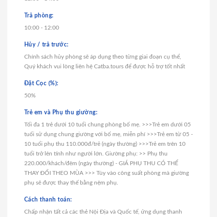
Trả phòng:
10:00 - 12:00
Hủy / trả trước:
Chính sách hủy phòng sẽ áp dụng theo từng giai đoạn cụ thể,
Quý khách vui lòng liên hệ Catba.tours để được hỗ trợ tốt nhất
Đặt Cọc (%):
50%
Trẻ em và Phụ thu giường:
Tối đa 1 trẻ dưới 10 tuổi chung phòng bố mẹ. >>>Trẻ em dưới 05
tuổi sử dụng chung giường với bố mẹ, miễn phí >>>Trẻ em từ 05 -
10 tuổi phụ thu 110.000đ/trẻ (ngày thường) >>>Trẻ em trên 10
tuổi trở lên tính như người lớn. Giường phụ: >> Phụ thu
220.000/khách/đêm (ngày thường) - GIÁ PHỤ THU CÓ THỂ
THAY ĐỔI THEO MÙA >>> Tùy vào công suất phòng mà giường
phụ sẽ được thay thế bằng nệm phụ.
Cách thanh toán:
Chấp nhận tất cả các thẻ Nội Địa và Quốc tế, ứng dụng thanh