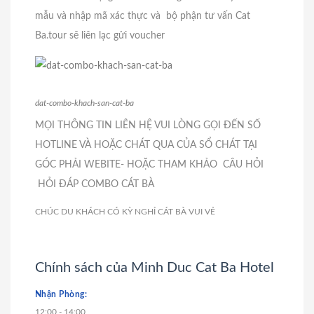
mẫu và nhập mã xác thực và bộ phận tư vấn Cat
Ba.tour sẽ liên lạc gửi voucher
dat-combo-khach-san-cat-ba
MỌI THÔNG TIN LIÊN HỆ VUI LÒNG GỌI ĐẾN SỐ
HOTLINE VÀ HOẶC CHÁT QUA CỦA SỔ CHÁT TẠI
GÓC PHẢI WEBITE- HOẶC THAM KHẢO CÂU HỎI
HỎI ĐÁP COMBO CÁT BÀ
CHÚC DU KHÁCH CÓ KỲ NGHỈ CÁT BÀ VUI VẺ
Chính sách của Minh Duc Cat Ba Hotel
Nhận Phòng:
12:00 - 14:00