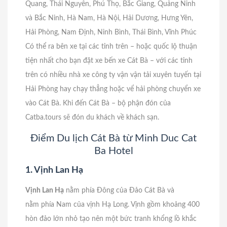
Quang, Thái Nguyên, Phú Thọ, Bắc Giang, Quảng Ninh
và Bắc Ninh, Hà Nam, Hà Nội, Hải Dương, Hưng Yên,
Hải Phòng, Nam Định, Ninh Bình, Thái Bình, Vĩnh Phúc
Có thể ra bên xe tại các tỉnh trên – hoặc quốc lộ thuận
tiện nhất cho bạn đặt xe bến xe Cát Bà – với các tỉnh
trên có nhiều nhà xe công ty vận vận tải xuyên tuyến tại
Hải Phòng hay chạy thẳng hoặc vể hải phòng chuyển xe
vào Cát Bà. Khi đến Cát Bà – bộ phận đón của
Catba.tours sẽ đón du khách về khách sạn.
Điểm Du lịch Cát Bà từ Minh Duc Cat
Ba Hotel
1. Vịnh Lan Hạ
Vịnh Lan Hạ
nằm phía Đông của Đảo Cát Bà và
nằm phía Nam của vịnh Hạ Long. Vịnh gồm khoảng 400
hòn đảo lớn nhỏ tạo nên một bức tranh khổng lồ khắc