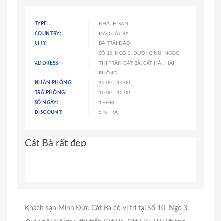
TYPE:
KHÁCH SẠN
COUNTRY:
ĐẢO CÁT BÀ
CITY:
BA TRÁI ĐÀO
SỐ 10, NGÕ 3, ĐƯỜNG NÚI NGỌC,
ADDRESS:
THỊ TRẤN CÁT BÀ, CÁT HẢI, HẢI
PHÒNG
NHẬN PHÒNG:
12:00 - 14:00
TRẢ PHÒNG:
10:00 - 12:00
SỐ NGÀY:
1 ĐÊM
DISCOUNT:
5 % TRẢ
Cát Bà rất đẹp
Khách sạn Minh Đức Cát Bà có vị trí tại Số 10, Ngõ 3,