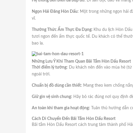
Hệ thống đèn biển đa búp đỏ:
Di sản độc đáo và mang tí
Ngọn Hải Đăng Hòn Dấu:
Một trong những ngọn hải đă
vĩ.
Thưởng Thức Ẩm Thực Đa Dạng:
Khu du lịch Hòn Dấu 
tươi ngon đến ẩm thực quốc tế. Du khách có thể thưở
bao la.
Những Lưu Ý Khi Tham Quan Bãi Tắm Hòn Dấu Resort
Thời điểm lý tưởng:
Du khách nên đến vào mùa hè (từ t
ngoài trời.
Chuẩn bị đồ dùng cần thiết:
Mang theo kem chống nắng, 
Giữ gìn vệ sinh chung:
Hãy bỏ rác đúng nơi quy định để
An toàn khi tham gia hoạt động:
Tuân thủ hướng dẫn của
Cách Di Chuyển Đến Bãi Tắm Hòn Dấu Resort
Bãi tắm Hòn Dấu Resort cách trung tâm thành phố Hả