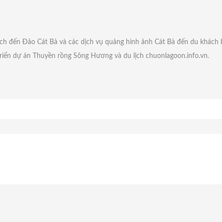
lịch đến Đảo Cát Bà và các dịch vụ quảng hình ảnh Cát Bà đến du khách
triển dự án
Thuyền rồng Sông Hương
và du lịch
chuonlagoon.info.vn
.