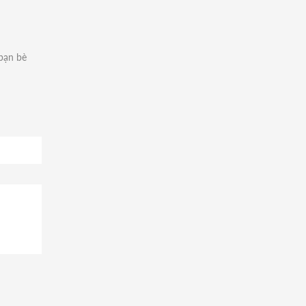
 bạn bè