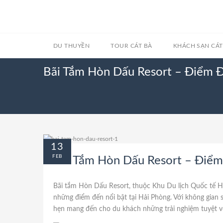
DU THUYỀN
TOUR CÁT BÀ
KHÁCH SẠN CÁT
Bãi Tắm Hòn Dấu Resort – Điểm 
13
FEB
Bãi Tắm Hòn Dấu Resort – Điểm
Bãi tắm Hòn Dấu Resort, thuộc Khu Du lịch Quốc tế H
những điểm đến nổi bật tại Hải Phòng. Với không gian sa
hẹn mang đến cho du khách những trải nghiệm tuyệt v