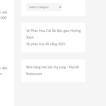
CATEGORIES
 việc
0.000
Vé Pháo Hoa Cát Bà
Bản giao Hưởng
Xanh
Vé pháo hoa đà nẵng 2025
Nhà hàng Hải Sản Hạ Long
- Mai Về
m đến
àu
Restaurant