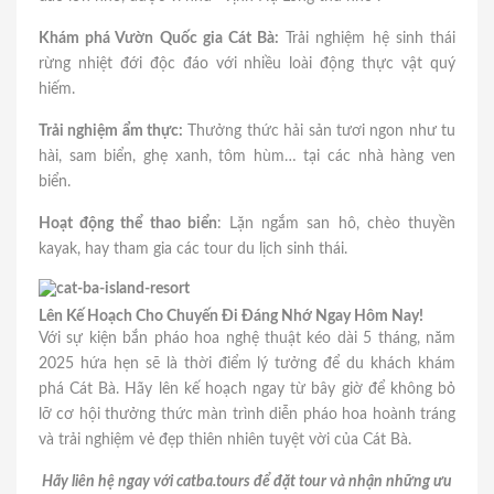
Khám phá Vườn Quốc gia Cát Bà:
Trải nghiệm hệ sinh thái
rừng nhiệt đới độc đáo với nhiều loài động thực vật quý
hiếm.
Trải nghiệm ẩm thực:
Thưởng thức hải sản tươi ngon như tu
hài, sam biển, ghẹ xanh, tôm hùm… tại các nhà hàng ven
biển.
Hoạt động thể thao biển
: Lặn ngắm san hô, chèo thuyền
kayak, hay tham gia các tour du lịch sinh thái.
Lên Kế Hoạch Cho Chuyến Đi Đáng Nhớ Ngay Hôm Nay!
Với sự kiện bắn pháo hoa nghệ thuật kéo dài 5 tháng, năm
2025 hứa hẹn sẽ là thời điểm lý tưởng để du khách khám
phá Cát Bà. Hãy lên kế hoạch ngay từ bây giờ để không bỏ
lỡ cơ hội thưởng thức màn trình diễn pháo hoa hoành tráng
và trải nghiệm vẻ đẹp thiên nhiên tuyệt vời của Cát Bà.
Hãy liên hệ ngay với catba.tours để đặt tour và nhận những ưu