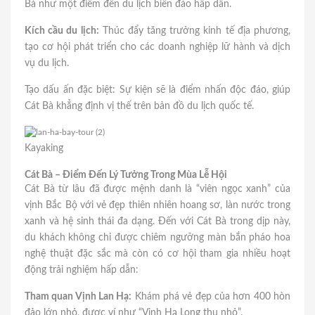
Bà như một điểm đến du lịch biển đảo hấp dẫn.
Kích cầu du lịch:
Thúc đẩy tăng trưởng kinh tế địa phương,
tạo cơ hội phát triển cho các doanh nghiệp lữ hành và dịch
vụ du lịch.
Tạo dấu ấn đặc biệt: Sự kiện sẽ là điểm nhấn độc đáo, giúp
Cát Bà khẳng định vị thế trên bản đồ du lịch quốc tế.
Kayaking
Cát Bà – Điểm Đến Lý Tưởng Trong Mùa Lễ Hội
Cát Bà từ lâu đã được mệnh danh là “viên ngọc xanh” của
vịnh Bắc Bộ với vẻ đẹp thiên nhiên hoang sơ, làn nước trong
xanh và hệ sinh thái đa dạng. Đến với Cát Bà trong dịp này,
du khách không chỉ được chiêm ngưỡng màn bắn pháo hoa
nghệ thuật đặc sắc mà còn có cơ hội tham gia nhiều hoạt
động trải nghiệm hấp dẫn:
Tham quan Vịnh Lan Hạ:
Khám phá vẻ đẹp của hơn 400 hòn
đảo lớn nhỏ, được ví như “Vịnh Hạ Long thu nhỏ”.