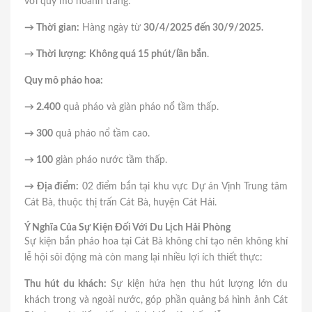
với quy mô hoành tráng:
→ Thời gian:
Hàng ngày từ
30/4/2025 đến 30/9/2025.
→ Thời lượng:
Không quá 15 phút/lần bắn
.
Quy mô pháo hoa:
→ 2.400
quả pháo và giàn pháo nổ tầm thấp.
→ 300
quả pháo nổ tầm cao.
→ 100
giàn pháo nước tầm thấp.
→ Địa điểm:
02 điểm bắn tại khu vực Dự án Vịnh Trung tâm
Cát Bà, thuộc thị trấn Cát Bà, huyện Cát Hải.
Ý Nghĩa Của Sự Kiện Đối Với Du Lịch Hải Phòng
Sự kiện bắn pháo hoa tại Cát Bà không chỉ tạo nên không khí
lễ hội sôi động mà còn mang lại nhiều lợi ích thiết thực:
Thu hút du khách:
Sự kiện hứa hẹn thu hút lượng lớn du
khách trong và ngoài nước, góp phần quảng bá hình ảnh Cát