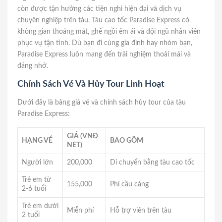
còn được tận hưởng các tiện nghi hiện đại và dịch vụ
chuyên nghiệp trên tàu. Tàu cao tốc Paradise Express có
không gian thoáng mát, ghế ngồi êm ái và đội ngũ nhân viên
phục vụ tận tình. Dù bạn đi cùng gia đình hay nhóm bạn,
Paradise Express luôn mang đến trải nghiệm thoải mái và
đáng nhớ.
Chính Sách Vé Và Hủy Tour Linh Hoạt
Dưới đây là bảng giá vé và chính sách hủy tour của tàu
Paradise Express:
GIÁ (VNĐ
HẠNG VÉ
BAO GỒM
NET)
Người lớn
200,000
Di chuyển bằng tàu cao tốc
Trẻ em từ
155,000
Phí cầu cảng
2-6 tuổi
Trẻ em dưới
Miễn phí
Hỗ trợ viên trên tàu
2 tuổi