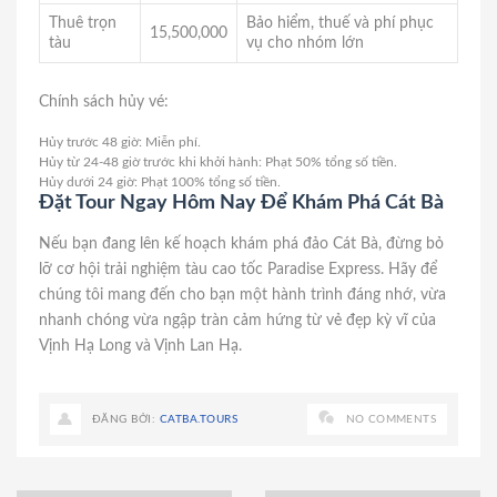
Thuê trọn
Bảo hiểm, thuế và phí phục
15,500,000
tàu
vụ cho nhóm lớn
Chính sách hủy vé:
Hủy trước 48 giờ: Miễn phí.
Hủy từ 24-48 giờ trước khi khởi hành: Phạt 50% tổng số tiền.
Hủy dưới 24 giờ: Phạt 100% tổng số tiền.
Đặt Tour Ngay Hôm Nay Để Khám Phá Cát Bà
Nếu bạn đang lên kế hoạch khám phá đảo Cát Bà, đừng bỏ
lỡ cơ hội trải nghiệm tàu cao tốc Paradise Express. Hãy để
chúng tôi mang đến cho bạn một hành trình đáng nhớ, vừa
nhanh chóng vừa ngập tràn cảm hứng từ vẻ đẹp kỳ vĩ của
Vịnh Hạ Long và Vịnh Lan Hạ.
ĐĂNG BỞI:
CATBA.TOURS
NO COMMENTS